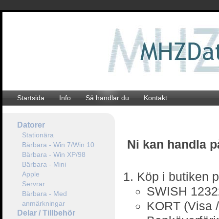
Startsida
Info
Så handlar du
Kontakt
Datorer
Stationära
Ni kan handla på
Bärbara - Win 7/Win 10
Bärbara - Win XP/98
Bärbara - Mini
Köp i butiken 
Apple
Servrar
SWISH 1232
Bärbara - Med
KORT (Visa /
anmärkningar
Delar / Tillbehör