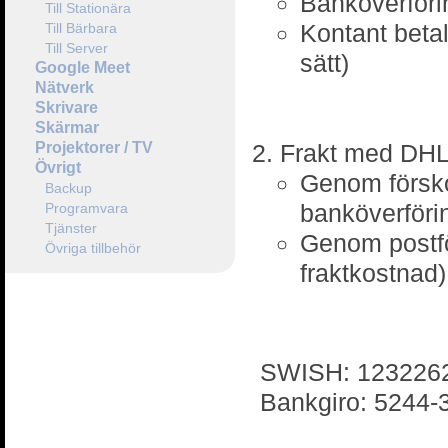
Banköverförin
Till Stationära
Kontant betal
Till Bärbara
Till Server
sätt)
Google Meet
Nätverk
Skrivare
Skärmar
Projektorer / TV
Frakt med DHL 
Övrigt
Genom försko
Backup
banköverförin
Programvara
Tjänster
Genom postfö
Övriga tillbehör
fraktkostnad)
SWISH: 123226
Bankgiro: 5244-